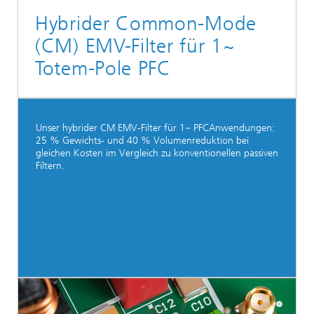
Hybrider Common-Mode
(CM) EMV-Filter für 1~
Totem-Pole PFC
Unser hybrider CM EMV-Filter für 1~ PFCAnwendungen:
25 % Gewichts- und 40 % Volumenreduktion bei
gleichen Kosten im Vergleich zu konventionellen passiven
Filtern.