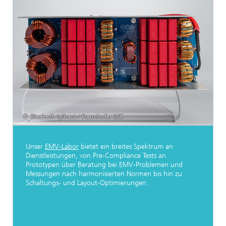
© Elisabeth Iglhaut / Fraunhofer IISB
Unser
EMV-Labor
bietet ein breites Spektrum an
Dienstleistungen, von Pre-Compliance Tests an
Prototypen über Beratung bei EMV-Problemen und
Messungen nach harmonisierten Normen bis hin zu
Schaltungs- und Layout-Optimierungen.