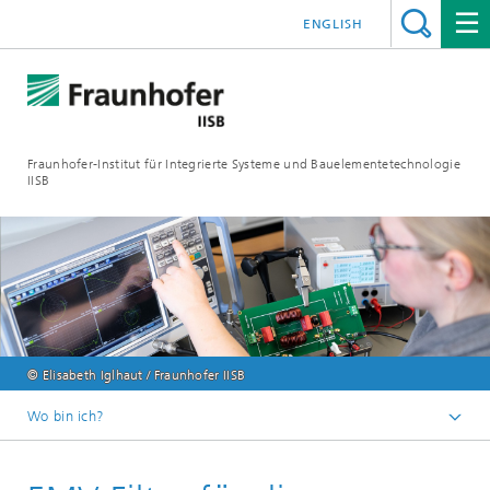
ENGLISH
Fraunhofer-Institut für Integrierte Systeme und Bauelementetechnologie
IISB
© Elisabeth Iglhaut / Fraunhofer IISB
Wo bin ich?
Forschungsgebiete
Leistungselektronik