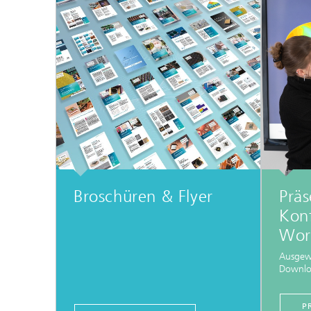
Broschüren & Flyer
Präs
Kon
Wor
Ausgew
Downl
P