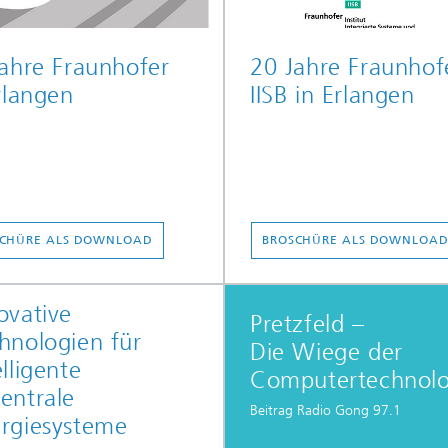
ahre Fraunhofer
20 Jahre Fraunhof
rlangen
IISB in Erlangen
CHÜRE ALS DOWNLOAD
BROSCHÜRE ALS DOWNLOA
ovative
Pretzfeld –
hnologien für
Die Wiege der
elligente
Computertechnolo
entrale
Beitrag Radio Gong 97.1
rgiesysteme