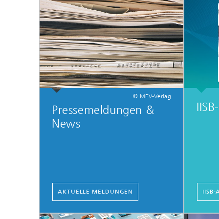
© MEV-Verlag
IISB-
Pressemeldungen &
News
AKTUELLE MELDUNGEN
IISB