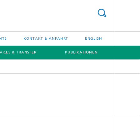
NTS
KONTAKT & ANFAHRT
ENGLISH
VICES & TRANSFER
PUBLIKATIONEN
[X]
[X]