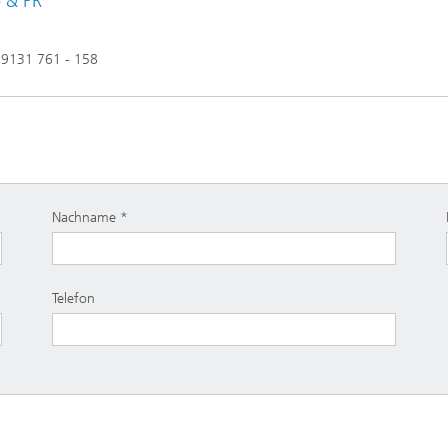
e & PR
 9131 761 - 158
Nachname
Telefon