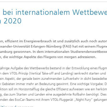
n bei internationalem Wettbew
n 2020
nn, effizient im Energieverbrauch ist und zusätzlich auch noch aut
Alexander-Universität Erlangen-Nürnberg (FAU) hat mit seinem Flugm
n Hamburg gewonnen. In dem internationalen Studierendenwettbew
, die wichtige Aspekte des Fliegens von morgen adressieren.
sjährige Aufgabe des Wettbewerbs bestand in der Entwicklung eines Flugm
h dem VTOL-Prinzip (Vertical Take-off and Landing) senkrecht starten und
ein Aspekt, der gerade beim zunehmenden Luftverkehr in dicht besiedelte
 Gebieten immer mehr an Bedeutung gewinnt. Eine wichtige Vorgabe: D
ktion soll im Horizontalflug die gleiche Effizienz aufweisen wie ein herkö
g, das zum Starten und Landen eine ausgedehnte Rollbahn benötigt. Dies 
enden des EcoCar-Teams mit ihrem VTOL-Fluggerät „Night Fury“ gelung