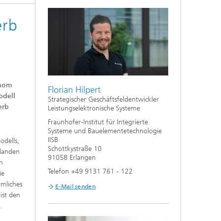
erb
onom
Florian Hilpert
odell
Strategischer Geschäftsfeldentwickler
erb
Leistungselektronische Systeme
Fraunhofer-Institut für Integrierte
Systeme und Bauelementetechnologie
IISB
odells,
Schottkystraße 10
 landen
91058 Erlangen
n
Telefon +49 9131 761 - 122
ie
mmliches
E-Mail senden
ist den
en.