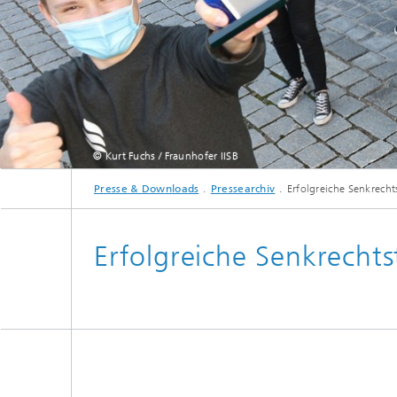
© Kurt Fuchs / Fraunhofer IISB
Presse & Downloads
Pressearchiv
Erfolgreiche Senkrecht
Erfolgreiche Senkrechts