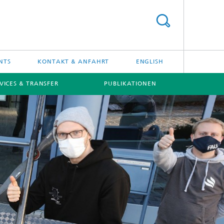
NTS
KONTAKT & ANFAHRT
ENGLISH
VICES & TRANSFER
PUBLIKATIONEN
[X]
[X]