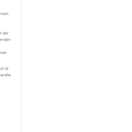
innen
t der
erenden
tner
d ist
ewandte