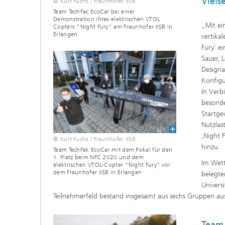
Viels
© Kurt Fuchs / Fraunhofer IISB
Team TechFac EcoCar bei einer
Demonstration ihres elektrischen VTOL
„Mit ei
Copters "Night Fury" am Fraunhofer IISB in
Erlangen
vertika
Fury‘ e
Sauer, 
Designa
Konfigu
In Verb
besonde
Startge
Nutzlas
‚Night 
© Kurt Fuchs / Fraunhofer IISB
hinzu.
Team TechFak EcoCar mit dem Pokal für den
1. Platz beim NFC 2020 und dem
Im Wett
elektrischen VTOL-Copter "Night Fury" vor
dem Fraunhofer IISB in Erlangen
belegte
Univers
Teilnehmerfeld bestand insgesamt aus sechs Gruppen au
Team