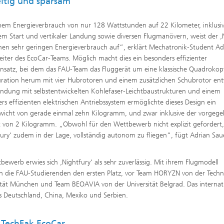
eitig und sparsam
nem Energieverbrauch von nur 128 Wattstunden auf 22 Kilometer, inklusi
lem Start und vertikaler Landung sowie diversen Flugmanövern, weist der ‚
inen sehr geringen Energieverbrauch auf“, erklärt Mechatronik-Student Ad
Leiter des EcoCar-Teams. Möglich macht dies ein besonders effizienter
nsatz, bei dem das FAU-Team das Fluggerät um eine klassische Quadrokop
ration herum mit vier Hubrotoren und einem zusätzlichen Schubrotor ent
indung mit selbstentwickelten Kohlefaser-Leichtbaustrukturen und einem
rs effizienten elektrischen Antriebssystem ermöglichte dieses Design ein
wicht von gerade einmal zehn Kilogramm, und zwar inklusive der vorgeg
t von 2 Kilogramm. „Obwohl für den Wettbewerb nicht explizit gefordert, 
Fury‘ zudem in der Lage, vollständig autonom zu fliegen“, fügt Adrian Sau
bewerb erwies sich ‚Nightfury‘ als sehr zuverlässig. Mit ihrem Flugmodell
n die FAU-Studierenden den ersten Platz, vor Team HORYZN von der Techn
ität München und Team BEOAVIA von der Universität Belgrad. Das internat
s Deutschland, China, Mexiko und Serbien.
 TechFak EcoCar