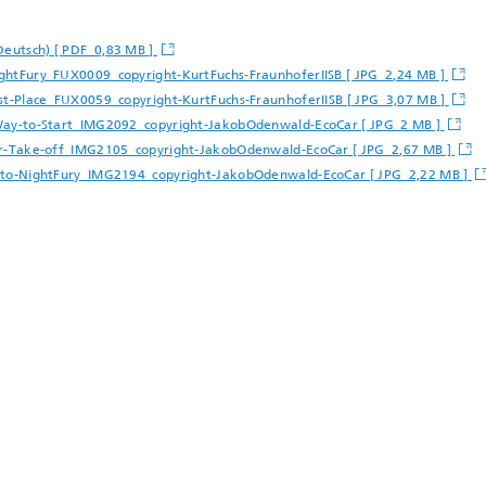
Deutsch) [ PDF 0,83 MB ]
Fury_FUX0009_copyright-KurtFuchs-FraunhoferIISB [ JPG 2,24 MB ]
Place_FUX0059_copyright-KurtFuchs-FraunhoferIISB [ JPG 3,07 MB ]
y-to-Start_IMG2092_copyright-JakobOdenwald-EcoCar [ JPG 2 MB ]
Take-off_IMG2105_copyright-JakobOdenwald-EcoCar [ JPG 2,67 MB ]
o-NightFury_IMG2194_copyright-JakobOdenwald-EcoCar [ JPG 2,22 MB ]