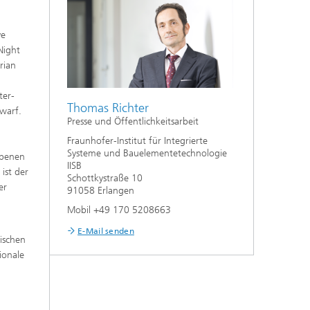
ve
Night
rian
ter-
Thomas Richter
warf.
Presse und Öffentlichkeitsarbeit
Fraunhofer-Institut für Integrierte
Systeme und Bauelementetechnologie
ebenen
IISB
ist der
Schottkystraße 10
er
91058 Erlangen
Mobil +49 170 5208663
E-Mail senden
ischen
ionale