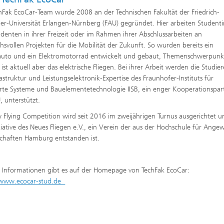
hFak EcoCar-Team wurde 2008 an der Technischen Fakultät der Friedrich-
er-Universität Erlangen-Nürnberg (FAU) gegründet. Hier arbeiten Student
denten in ihrer Freizeit oder im Rahmen ihrer Abschlussarbeiten an
hsvollen Projekten für die Mobilität der Zukunft. So wurden bereits ein
auto und ein Elektromotorrad entwickelt und gebaut, Themenschwerpunk
ist aktuell aber das elektrische Fliegen. Bei ihrer Arbeit werden die Studi
rastruktur und Leistungselektronik-Expertise des Fraunhofer-Instituts für
erte Systeme und Bauelementetechnologie IISB, ein enger Kooperationspar
, unterstützt.
 Flying Competition wird seit 2016 im zweijährigen Turnus ausgerichtet un
itiative des Neues Fliegen e.V., ein Verein der aus der Hochschule für Ang
chaften Hamburg entstanden ist.
 Informationen gibt es auf der Homepage von TechFak EcoCar:
//www.ecocar-stud.de