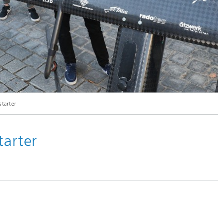
© Kurt Fuchs / Fraunhofer IISB
starter
tarter