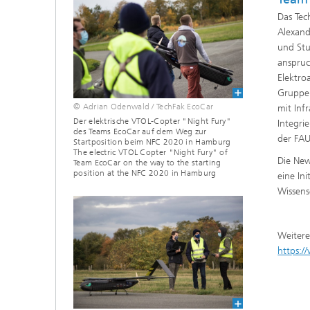
Das Tec
Alexand
und Stu
anspruc
Elektro
Gruppe 
© Adrian Odenwald / TechFak EcoCar
mit Inf
Der elektrische VTOL-Copter "Night Fury"
Integri
des Teams EcoCar auf dem Weg zur
der FAU
Startposition beim NFC 2020 in Hamburg
The electric VTOL Copter "Night Fury" of
Die New
Team EcoCar on the way to the starting
position at the NFC 2020 in Hamburg
eine In
Wissens
Weitere
https: