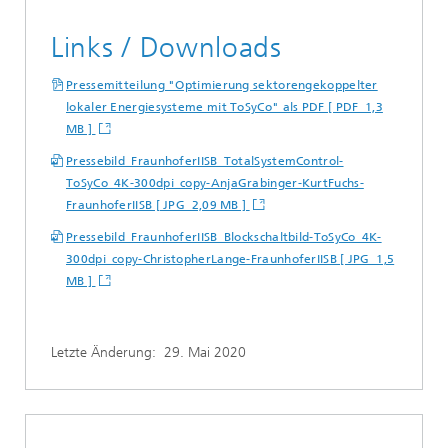
Links / Downloads
Pressemitteilung "Optimierung sektorengekoppelter
lokaler Energiesysteme mit ToSyCo" als PDF [ PDF 1,3
MB ]
Pressebild_FraunhoferIISB_TotalSystemControl-
ToSyCo_4K-300dpi_copy-AnjaGrabinger-KurtFuchs-
FraunhoferIISB [ JPG 2,09 MB ]
Pressebild_FraunhoferIISB_Blockschaltbild-ToSyCo_4K-
300dpi_copy-ChristopherLange-FraunhoferIISB [ JPG 1,5
MB ]
Letzte Änderung:
29. Mai 2020