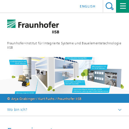
ENGLISH
Fraunhofer-Institut für Integrierte Systeme und Bauelementetechnologie
IISB
© Anja Grabinger / Kurt Fuchs / Fraunhofer IISB
Wo bin ich?
Presse & Downloads
Pressearchiv