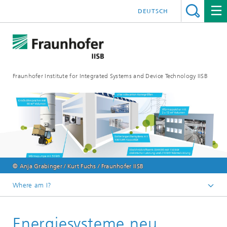
DEUTSCH
Fraunhofer Institute for Integrated Systems and Device Technology IISB
© Anja Grabinger / Kurt Fuchs / Fraunhofer IISB
Where am I?
Press & Downloads
Energiesysteme neu
Press Archives