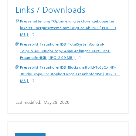
Links / Downloads
Pressemitteilung "Optimierung sektorengekoppelter
lokaler Energiesysteme mit ToSyCo" als PDF [ PDF 1.3
MB ]
Pressebild_FraunhoferIISB_TotalSystemControl-
ToSyCo_4K-300dpi_copy-AnjaGrabinger-KurtFuchs-
FraunhoferIISB [ JPG 2.09 MB ]
Pressebild_FraunhoferIISB_Blockschaltbild-ToSyCo_4K-
300dpi_copy-ChristopherLange-FraunhoferIISB [ JPG 1.5
MB ]
Last modified:
May 29, 2020