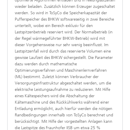
optimierte Algorithmen entladen und in Niedriglastzeiten
wieder beladen. Zusätzlich können Erzeuger zugeschaltet
werden. So wird in ToSyCo die Speicherkapazität der
Pufferspeicher des BHKW softwareseitig in zwei Bereiche
unterteilt, wobei ein Bereich exklusiv für den
Lastspitzenbetrieb reserviert wird. Der Normalbetrieb (in
der Regel wärmegeführter BHKW-Betrieb) wird mit
dieser Vorgehensweise nur sehr wenig beeinflusst. Im
Lastspitzenfall wird durch das reservierte Volumen eine
gewisse Laufzeit des BHKW sichergestellt. Die Parameter
dazu werden durch mathematische
Optimierungsverfahren und Maschinenlernverfahren
(ML) bestimmt. Zuletzt können Verbraucher der
Versorgungsinfrastruktur abgeschaltet werden, um die
elektrische Leistungsaufnahme zu reduzieren. Mit Hilfe
eines Kältespeichers wird die Abschaltung der
Kältemaschine und des Rückkühlwerks während einer
Entladung ermöglicht, auch hierfür werden die nötigen
Randbedingungen innerhalb von ToSyCo berechnet und
berücksichtigt. Mit Hilfe der vorgestellten Anlagen kann
die Lastspitze des Fraunhofer IISB um etwa 25 %