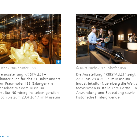
uchs / Fraunhofer IISB
© Kurt Fuchs / Fraunhofer IISB
erausstellung KRISTALLE! –
Die Ausstellung "KRISTALLE!" zeigt
lmaterialien für das 21. Jahrhundert
22.2. bis 23.4.2017 im Museum
m Fraunhofer IISB (Erlangen) in
Industriekultur Nuernberg die Welt 
narbeit mit dem Museum
technischen Kristalle, ihre Herstellu
ekultur Nürnberg ins Leben gerufen
Anwendung und Bedeutung sowie
 noch bis zum 23.4.2017 im Museum
historische Hintergruende.
.