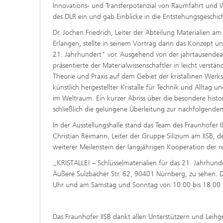
Innovations- und Transferpotenzial von Raumfahrt und We
des DLR ein und gab Einblicke in die Entstehungsgeschic
Dr. Jochen Friedrich, Leiter der Abteilung Materialien a
Erlangen, stellte in seinem Vortrag dann das Konzept un
21. Jahrhundert" vor. Ausgehend von der jahrtausendeal
präsentierte der Materialwissenschaftler in leicht verst
Theorie und Praxis auf dem Gebiet der kristallinen Werk
künstlich hergestellter Kristalle für Technik und Alltag 
im Weltraum. Ein kurzer Abriss über die besondere hist
schließlich die gelungene Überleitung zur nachfolgenden
In der Ausstellungshalle stand das Team des Fraunhofer I
Christian Reimann, Leiter der Gruppe Silizium am IISB, 
weiterer Meilenstein der langjährigen Kooperation der r
„KRISTALLE! – Schlüsselmaterialien für das 21. Jahrhun
Äußere Sulzbacher Str. 62, 90401 Nürnberg, zu sehen. D
Uhr und am Samstag und Sonntag von 10:00 bis 18:00 
Das Fraunhofer IISB dankt allen Unterstützern und Leih