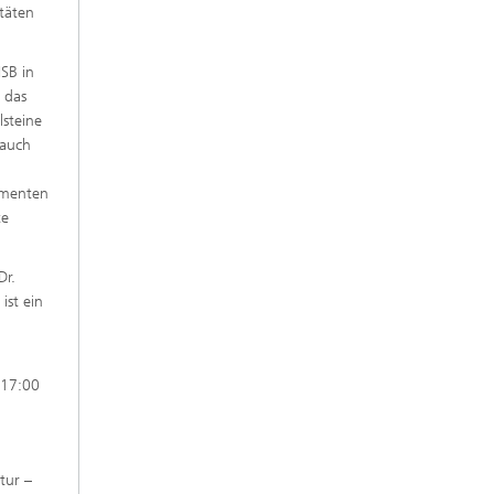
itäten
ISB in
 das
lsteine
 auch
g
rimenten
te
Dr.
ist ein
,
 17:00
tur –