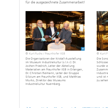
für die ausgezeichnete Zusammen­arbeit!
© Kurt Fuchs / Fraunhofer IISB
© Kurt F
Die Organisatoren der Kristall-Ausstellung
Die Sond
im Museum Industriekultur (v.l.n.r): Dr.
Schlüsse
Jochen Friedrich, Leiter der Abteilung
wurde vo
Materialien am Fraunhofer IISB in Erlangen,
Zusamme
Dr. Christian Reimann, Leiter der Gruppe
Industri
Silizium am Fraunhofer IISB, und Matthias
und ist
Murko, Direktor des Museums
zu sehen
Industriekultur Nuernberg.