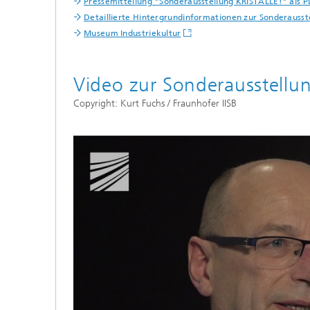
Pressemitteilung "Sonderausstellung KRISTALLE!" als 
Detaillierte Hintergrundinformationen zur Sonderausst
Museum Industriekultur
Video zur Sonderausstellu
Copyright: Kurt Fuchs / Fraunhofer IISB