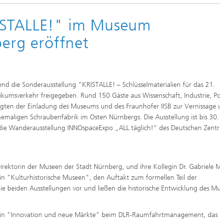
ISTALLE!" im Museum
berg eröffnet
d die Sonderausstellung "KRISTALLE! – Schlüsselmaterialien für das 21.
blikumsverkehr freigegeben. Rund 150 Gäste aus Wissenschaft, Industrie, Pol
gten der Einladung des Museums und des Fraunhofer IISB zur Vernissage
maligen Schraubenfabrik im Osten Nürnbergs. Die Ausstellung ist bis 30. 
die Wanderausstellung INNOspaceExpo „ALL.täglich!“ des Deutschen Zent
irektorin der Museen der Stadt Nürnberg, und ihre Kollegin Dr. Gabriele M
erin "Kulturhistorische Museen", den Auftakt zum formellen Teil der
 die beiden Ausstellungen vor und ließen die historische Entwicklung des 
eiterin "Innovation und neue Märkte" beim DLR-Raumfahrtmanagement, das