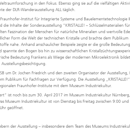
ltraumforschung in den Fokus. Ebenso ging sie auf die vielfältigen Aktiv
hte der DLR-Wanderausstellung ALL.täglich.
m Fraunhofer-Institut für Integrierte Systeme und Bauelementetechnologie I
d die Inhalte der Sonderausstellung "KRISTALLE! – Schlüsselmaterialien für
ten Faszination der Menschen für natürliche Mineralien und wertvolle Ede
ändlicher Form die Welt der technischen Kristalle und brachte dem Publikum
stoffe nahe. Anhand anschaulicher Beispiele zeigte er die große Bedeutun
und spannte den Bogen bis hin zu wissenschaftlichen Kristallzüchtungs­expe
orische Bedeutung Frankens als Wiege der modernen Mikroelektronik bilde
 Ausstellungsbesichtigung.
ISB um Dr. Jochen Friedrich und den zweiten Organisator der Ausstellung, 
dem Publikum für Fachfragen zur Verfügung. Die Ausstellung „KRISTALLE!“ 
egionalen Fraunhofer-Institute mit dem Museum Industriekultur.
dert“ ist noch bis zum 30. April 2017 im Museum Industriekultur Nürnberg
as Museum Industriekultur ist von Dienstag bis Freitag zwischen 9:00 und
Uhr geöffnet.
gebern der Aus­stellung – insbesondere dem Team des Museums Industriekul