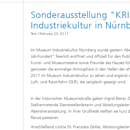
Sonderausstellung "KR
Industriekultur in Nürn
Text /
February 23, 2017
Im Museum Industriekultur Nürnberg wurde gestern Aben
Jahrhundert" feierlich eröffnet und offiziell für den Pu
Kunst- und Museumsszene sowie Freunde des Hauses fol
genossen die einmalige Atmosphäre in den Hallen der ehe
2017 im Museum Industriekultur zu sehen und ergänzt 
Luft- und Raumfahrt (DLR), die zeitgleich gezeigt wird.
In der historischen Museumsstraße gaben Ingrid Bierer, D
Stellvertretende Dienststellenleiterin und Abteilungsleit
Abendveranstaltung. In ihrer Grußrede stellten sie kurz
Revue passieren.
Anschließend rückte Dr. Franziska Zeitler, Abteilungsl