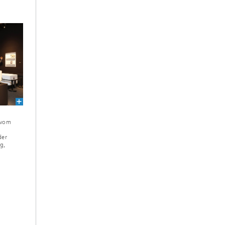
 vom
der
ng,