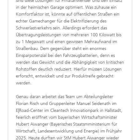
sind diese Lösungen für Privatanwender und den Einsatz
in der heimischen Garage optimiert. Was zuhause ein
Komfortfaktor ist, könnte auf öffentlichen Straßen ein
echter Gamechanger für die Elektrifizierung des
Schwerlastverkehrs sein. Allerdings erfordert das
Übertragungsleistungen von mehreren 100 Kilowatt bis
zu 1 Megawatt und einen gewissen Mehraufwand im
Straßenbau. Dem gegenüber steht ein enormes
Einsparpotenzial bei den Fahrzeugbatterien, denn es
werden das Gewicht und die Abhängigkeit von kritischen
Rohstoffen deutlich reduziert. Hierfür müssen Lösungen
erforscht, entwickelt und zur Produktreife gebracht
werden.
Genau daran arbeitet das Team um Abteilungsleiter
Florian Risch und Gruppenleiter Manuel Seidenath im
E|Road-Center im Cleantech Innovationpark in Hallstadt,
feierlich eröffnet vom bayerischen Wirtschaftsminister
Hubert Aiwanger (Bayerisches Staatsmministerium für
Wirtschaft, Landesentwicklung und Energie) im Frühjahr
2025. Heute durften wir StM Hubert Aiwanger wieder