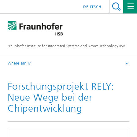
DEUTSCH
Fraunhofer Institute for Integrated Systems and Device Technology IISB
Where am I?
Press & Downloads
Forschungsprojekt RELY:
Press Archives
2011
Neue Wege bei der
Chipentwicklung