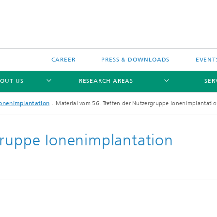
CAREER
PRESS & DOWNLOADS
EVENT
OUT US
RESEARCH AREAS
SER
onenimplantation
Material vom 56. Treffen der Nutzergruppe Ionenimplantati
gruppe Ionenimplantation