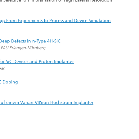
l Selective Ion Implantation of High Lateral Resolution
ing: From Experiments to Process and Device Simulation
Deep Defects in n-Type 4H-SiC
, FAU Erlangen-Nürnberg
or SiC Devices and Proton Implanter
pan
iC Doping
uf einem Varian VIISion Hochstrom-Implanter