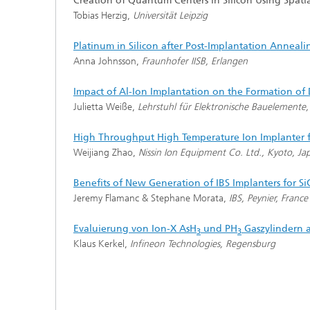
Creation of Quantum Centers in Silicon Using Spatia
Tobias Herzig,
Universität Leipzig
Platinum in Silicon after Post-Implantation Anneal
Anna Johnsson,
Fraunhofer IISB, Erlangen
Impact of Al-Ion Implantation on the Formation of 
Julietta Weiße,
Lehrstuhl für Elektronische Bauelemente
High Throughput High Temperature Ion Implanter f
Weijiang Zhao,
Nissin Ion Equipment Co. Ltd., Kyoto, Ja
Benefits of New Generation of IBS Implanters for S
Jeremy Flamanc & Stephane Morata,
IBS, Peynier, France
Evaluierung von Ion-X AsH
und PH
Gaszylindern a
3
3
Klaus Kerkel,
Infineon Technologies, Regensburg