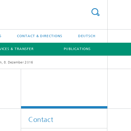
S
CONTACT & DIRECTIONS
DEUTSCH
VICES & TRANSFER
PUBLICATIONS
on, 8. Dezember 2016
[X]
[X]
Projects
Contact