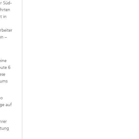
r Süd-
ührten
t in
rbeiter
en –
eine
eute 6
ese
iums
So
äge auf
hrer
ftung