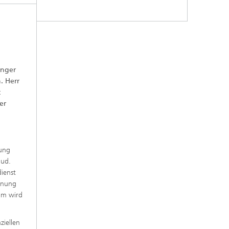
anger
. Herr
t
er
gung
lud.
ienst
chnung
mm wird
ziellen