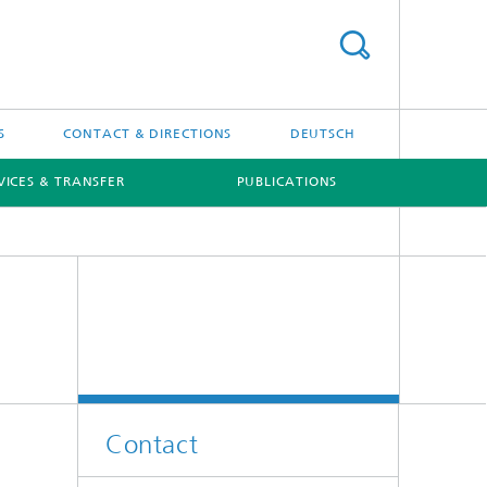
S
CONTACT & DIRECTIONS
DEUTSCH
VICES & TRANSFER
PUBLICATIONS
[X]
[X]
Projects
Contact