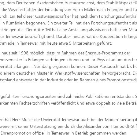
ng, dem Deutschen Akademischen Austauschdienst, dem Stabilitätspakt fü
 die Wissenschaftler der Einladung von Herrn Müller nach Erlangen und f
durch. Ein Teil dieser Gastwissenschaftler hat nach dem Forschungsaufenthal
 in Rumänien begonnen. Ein zweiter Teil hat den Forschungsaufenthalt als
rie genutzt. Der dritte Teil hat eine Anstellung als wissenschaftlicher Mita
aus Temeswar beschäftigt sind. Darüber hinaus hat die Kooperation Erlang
hmiede in Temeswar mit heute etwa 5 Mitarbeitern geführt.
 hinaus seit 1998 möglich, dass im Rahmen des Erasmus-Programms der
dssemester in Erlangen verbringen können und ihr Physikstudium durch 
ersität Erlangen - Nürnberg ergänzen können. Dieser Austausch hat bis h
d einem deutschen Master in Werkstoffwissenschaften hervorgebracht. Di
eutschland entweder in der Industrie oder im Rahmen eines Promotionsstud
führten Forschungsarbeiten sind zahlreiche Publikationen entstanden. 
kannten Fachzeitschriften veröffentlicht und etwa doppelt so viele Beitr
n hat Herr Müller die Universität Temeswar auch bei der Modernisierung i
sweise mit seiner Unterstützung ein durch die Alexander von Humboldt-Sti
er Ehrenpromotion offiziell in Temeswar in Betrieb genommen werden.