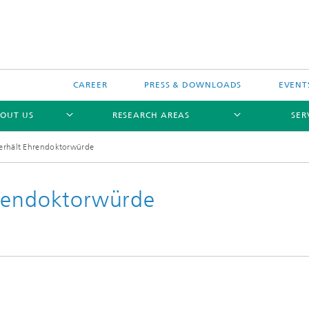
CAREER
PRESS & DOWNLOADS
EVENT
OUT US
RESEARCH AREAS
SER
erhält Ehrendoktorwürde
hrendoktorwürde