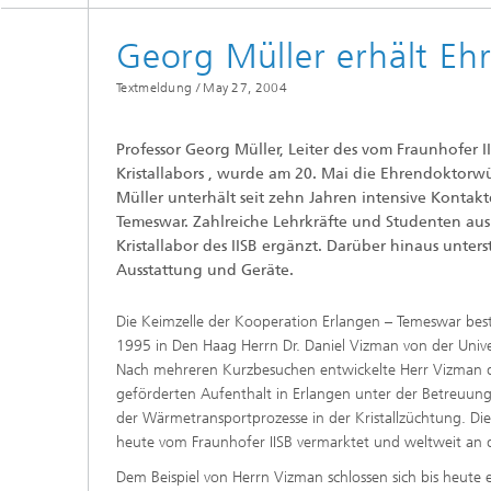
Georg Müller erhält E
Textmeldung /
May 27, 2004
Professor Georg Müller, Leiter des vom Fraunhofer
Kristallabors , wurde am 20. Mai die Ehrendoktorw
Müller unterhält seit zehn Jahren intensive Kontakt
Temeswar. Zahlreiche Lehrkräfte und Studenten au
Kristallabor des IISB ergänzt. Darüber hinaus unter
Ausstattung und Geräte.
Die Keimzelle der Kooperation Erlangen – Temeswar best
1995 in Den Haag Herrn Dr. Daniel Vizman von der Univ
Nach mehreren Kurzbesuchen entwickelte Herr Vizman d
geförderten Aufenthalt in Erlangen unter der Betreuung
der Wärmetransportprozesse in der Kristallzüchtung. 
heute vom Fraunhofer IISB vermarktet und weltweit an die
Dem Beispiel von Herrn Vizman schlossen sich bis heute e