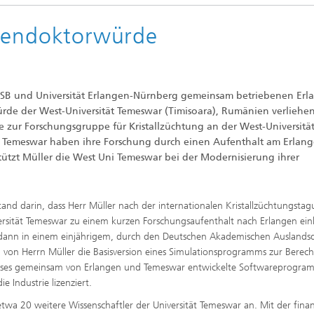
hrendoktorwürde
 IISB und Universität Erlangen-Nürnberg gemeinsam betriebenen Erl
ürde der West-Universität Temeswar (Timisoara), Rumänien verliehen
e zur Forschungsgruppe für Kristallzüchtung an der West-Universitä
s Temeswar haben ihre Forschung durch einen Aufenthalt am Erlang
stützt Müller die West Uni Temeswar bei der Modernisierung ihrer
and darin, dass Herr Müller nach der internationalen Kristallzüchtungsta
ersität Temeswar zu einem kurzen Forschungsaufenthalt nach Erlangen ein
ann in einem einjährigem, durch den Deutschen Akademischen Auslandsd
 von Herrn Müller die Basisversion eines Simulationsprogramms zur Bere
Dieses gemeinsam von Erlangen und Temeswar entwickelte Softwareprogra
 Industrie lizenziert.
twa 20 weitere Wissenschaftler der Universität Temeswar an. Mit der finan