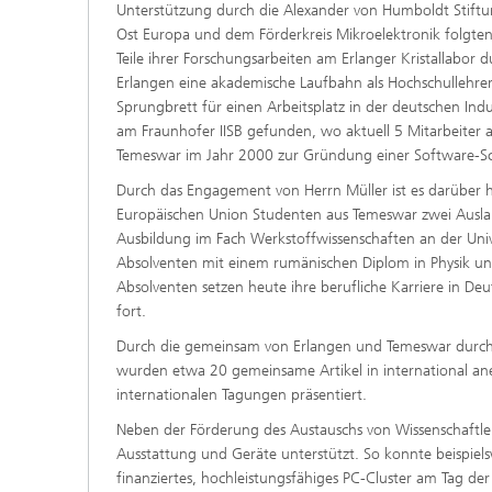
Unterstützung durch die Alexander von Humboldt Stiftu
Ost Europa und dem Förderkreis Mikroelektronik folgten
Teile ihrer Forschungsarbeiten am Erlanger Kristallabor 
Erlangen eine akademische Laufbahn als Hochschullehrer
Sprungbrett für einen Arbeitsplatz in der deutschen Indust
am Fraunhofer IISB gefunden, wo aktuell 5 Mitarbeiter 
Temeswar im Jahr 2000 zur Gründung einer Software-Sc
Durch das Engagement von Herrn Müller ist es darüber
Europäischen Union Studenten aus Temeswar zwei Auslan
Ausbildung im Fach Werkstoffwissenschaften an der Univ
Absolventen mit einem rumänischen Diplom in Physik un
Absolventen setzen heute ihre berufliche Karriere in D
fort.
Durch die gemeinsam von Erlangen und Temeswar durchge
wurden etwa 20 gemeinsame Artikel in international aner
internationalen Tagungen präsentiert.
Neben der Förderung des Austauschs von Wissenschaftler
Ausstattung und Geräte unterstützt. So konnte beispiel
finanziertes, hochleistungsfähiges PC-Cluster am Tag d