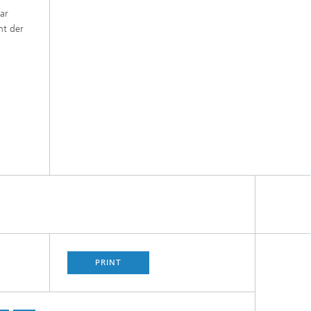
ar
nt der
PRINT