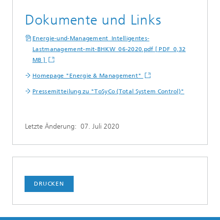
Dokumente und Links
Energie-und-Management_Intelligentes-
Lastmanagement-mit-BHKW_06-2020.pdf [ PDF 0,32
MB ]
Homepage "Energie & Management"
Pressemitteilung zu "ToSyCo (Total System Control)"
Letzte Änderung:
07. Juli 2020
DRUCKEN