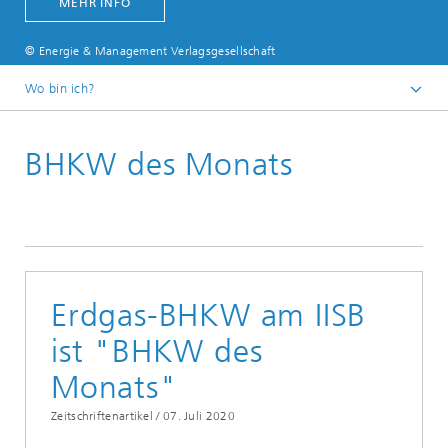
MEHR INFO
© Energie & Management Verlagsgesellschaft
Wo bin ich?
Presse & Downloads
BHKW des Monats
Pressearchiv
Erdgas-BHKW am IISB
ist "BHKW des
Monats"
Zeitschriftenartikel /
07. Juli 2020