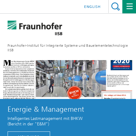
ENGLISH
Fraunhofer-Institut für Integrierte Systeme und Bauelementetechnologie
IISB
Energie & Management
Intelligentes Lastmanagement mit BHKW
(Bericht in der "E&M")