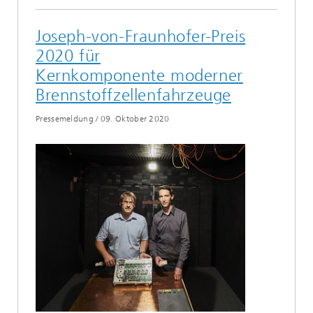
Joseph-von-Fraunhofer-Preis
2020 für
Kernkomponente moderner
Brennstoffzellenfahrzeuge
Pressemeldung
/
09. Oktober 2020