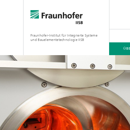
Fraunhofer-Institut für Integrierte Systeme
und Bauelementetechnologie IISB
ÜB
ÜBER UNS
FORSCHUNGSGEBIETE