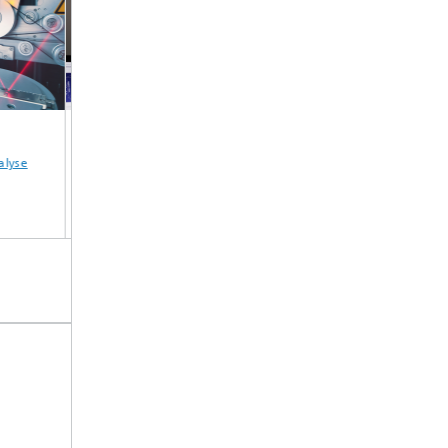
Anlagensimulation
Testbauelemente
Quantenmateriali