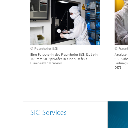
© Fraunhofer IISB
© Fraunh
Eine Forscherin des Fraunhofer IISB lädt ein
Analyse 
100mm SiCEpiwafer in einen Defekt-
SiC-Subs
Lumineszenzscanner
Ladungst
DLTS.
SiC Services