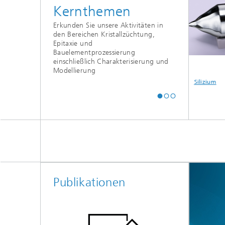
Kernthemen
Erkunden Sie unsere Aktivitäten in
den Bereichen Kristallzüchtung,
Epitaxie und
Bauelementprozessierung
einschließlich Charakterisierung und
Modellierung
alien
Joint Labs
Funktionelle
Silizium
Schichten
Publikationen