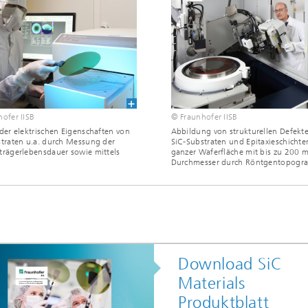
ofer IISB
© Fraunhofer IISB
der elektrischen Eigenschaften von
Abbildung von strukturellen Defekte
traten u.a. durch Messung der
SiC-Substraten und Epitaxieschichte
rägerlebensdauer sowie mittels
ganzer Waferfläche mit bis zu 200 
Durchmesser durch Röntgentopogra
Download SiC
Materials
Produktblatt