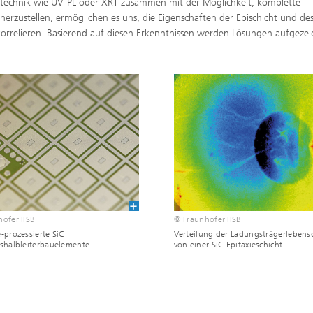
technik wie UV-PL oder XRT zusammen mit der Möglichkeit, komplette
herzustellen, ermöglichen es uns, die Eigenschaften der Epischicht und de
korrelieren. Basierend auf diesen Erkenntnissen werden Lösungen aufgezei
ofer IISB
© Fraunhofer IISB
-prozessierte SiC
Verteilung der Ladungsträgerlebens
shalbleiterbauelemente
von einer SiC Epitaxieschicht