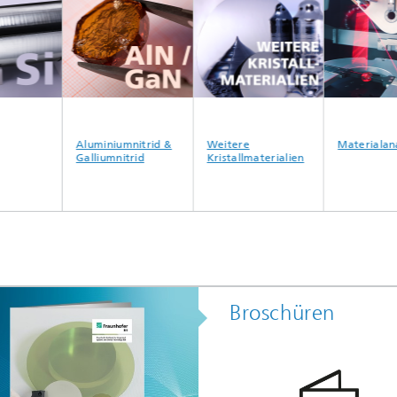
Aluminiumnitrid &
Weitere
Materialanalyse
Galliumnitrid
Kristallmaterialien
Broschüren