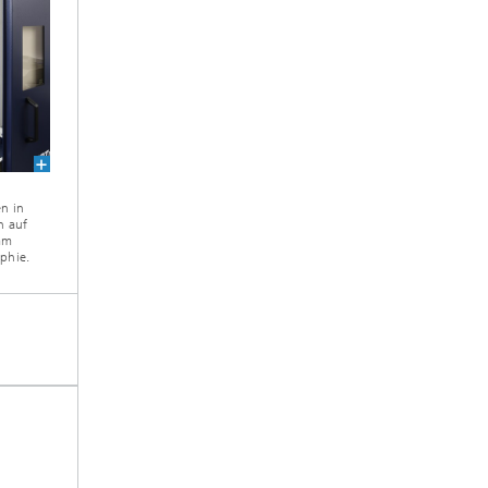
n in
n auf
mm
phie.