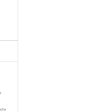
e
sche