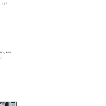
nftige
back, um
nd