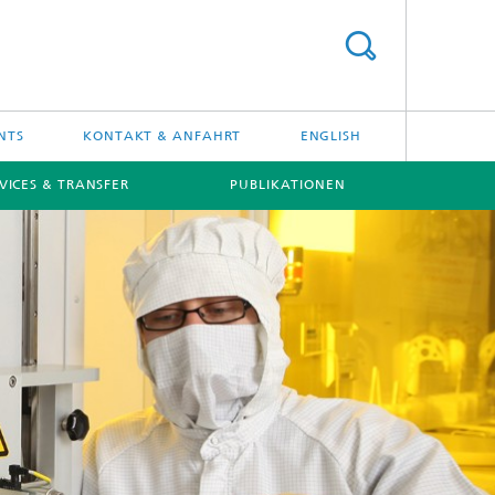
NTS
KONTAKT & ANFAHRT
ENGLISH
VICES & TRANSFER
PUBLIKATIONEN
[X]
[X]